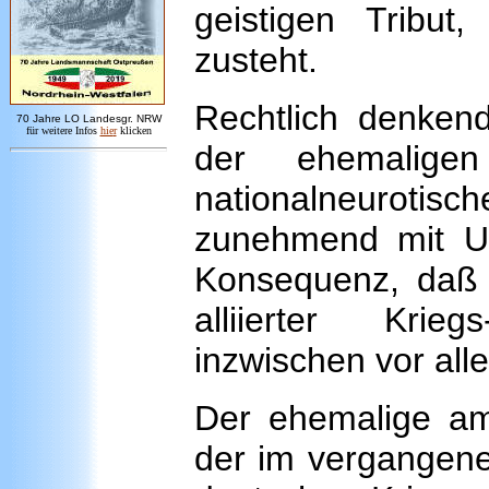
geistigen Tribut,
zusteht.
Rechtlich denken
7
0 Jahre LO
Landesgr
.
NRW
für weitere Infos
hie
r
klicken
der ehemaligen
nationalneurotisch
zunehmend mit U
Konsequenz, daß I
alliierter Krie
inzwischen vor al
Der ehemalige ame
der im vergangene