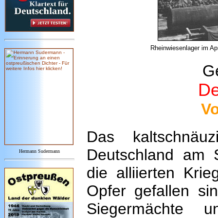
Rheinwiesenlager im Apr
Ge
De
Vo
Das kaltschnäuz
Deutschland am S
Hermann Sudermann
die alliierten Kr
Opfer gefallen si
Siegermächte un