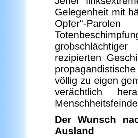
Jener linksextrem
Gelegenheit mit h
Opfer“-Parole
Totenbeschimpf
grobschlächtige
rezipierten Geschi
propagandistische 
völlig zu eigen ge
verächtlich her
Menschheitsfeinde
Der Wunsch na
Ausland