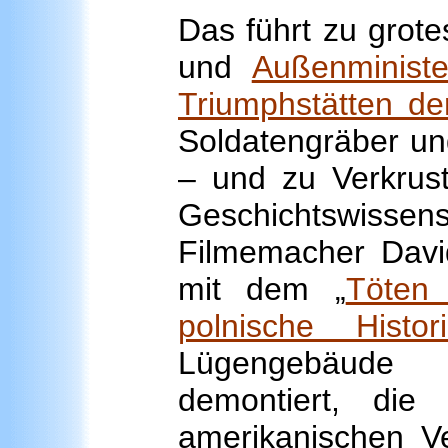
Das führt zu grote
und
Außenminist
Triumphstätten de
Soldatengräber un
– und zu Verkrust
Geschichtswis
Filmemacher Davi
mit dem „
Töten 
polnische Histo
Lügengebäude 
demontiert, die 
amerikanischen Ve