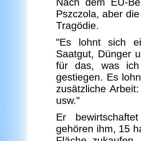
Nach dem EU-Beitr
Pszczola, aber die 
Tragödie.
"Es lohnt sich e
Saatgut, Dünger us
für das, was ich
gestiegen. Es lohnt
zusätzliche Arbei
usw."
Er bewirtschaft
gehören ihm, 15 ha
Fläche zukaufen –