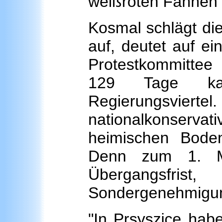
weißroten Fahnen 
Kosmal schlägt di
auf, deutet auf e
Protestkommittee
129 Tage kam
Regierungsvi
nationalkonservat
heimischen Bode
Denn zum 1. Ma
Übergangsfris
Sondergenehmigung
"In Prsyszice hab