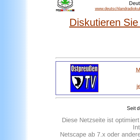
Deut
www.deutschlandradiokul
Diskutieren Si
M
j
Seit 
Diese Netzseite ist optimie
In
Netscape ab 7.x oder ander