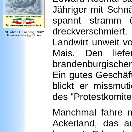
Jähriger mit Schnäu
spannt stramm 
dreckverschmier
7
0 Jahre LO
Landesgr
.
NRW
für weitere Infos
hie
r
klicken
Landwirt unweit vo
Mais. Den lief
brandenburgischen
Ein gutes Geschäf
blickt er missmut
des "Protestkomite
Manchmal fahre m
Ackerland, das a