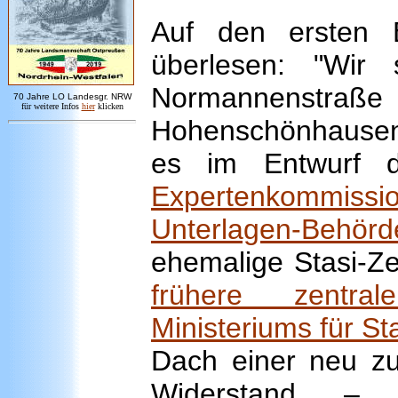
Auf den ersten 
überlesen: "Wir 
Normannenstra
7
0 Jahre LO
Landesgr
.
NRW
für weitere Infos
hie
r
klicken
Hohenschönhause
es im Entwurf d
Expertenkommiss
Unterlagen-Behörd
ehemalige Stasi-Ze
frühere zentra
Ministeriums für St
Dach einer
neu zu
Widerstand –