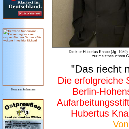
Direktor Hubertus Knabe (Jg. 1959
zur meistbesuchten Ged
"Das riecht 
Die erfolgreiche 
Berlin-Hohen
Hermann Sudermann
Aufarbeitungsstif
Hubertus Knab
Vo