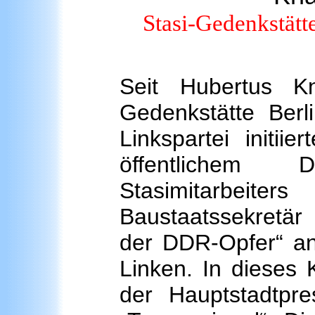
Stasi-Gedenkstätt
Seit Hubertus Kn
Gedenkstätte Ber
Linkspartei initii
öffentlichem 
Stasimitarbeit
Baustaatssekretä
der DDR-Opfer“ anp
Linken. In dieses 
der Hauptstadtpres