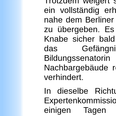
Trotzdem weigert s
ein vollständig er
nahe dem Berliner 
zu übergeben. Es 
Knabe sicher bald
das Gefängn
Bildungssenatori
Nachbargebäude res
verhindert.
In dieselbe Rich
Expertenkommissio
einigen Tagen 