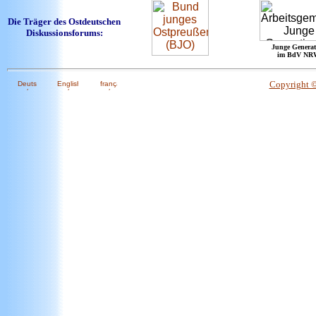
Die Träger des Ostdeutschen
Diskussionsforums:
Junge Generat
im BdV NR
Copyright 