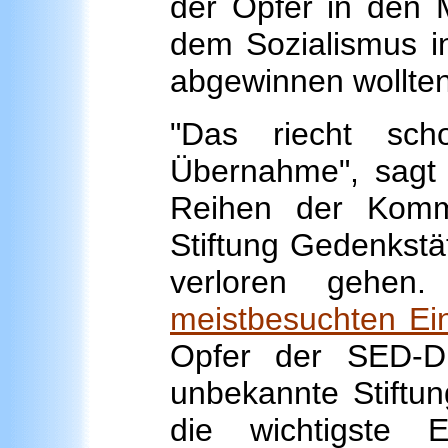
der Opfer in den M
dem Sozialismus i
abgewinnen wollten
"Das riecht sch
Übernahme", sagt
Reihen der Komm
Stiftung Gedenkst
verloren gehen
meistbesuchten Ein
Opfer der SED-Di
unbekannte Stiftu
die wichtigste E