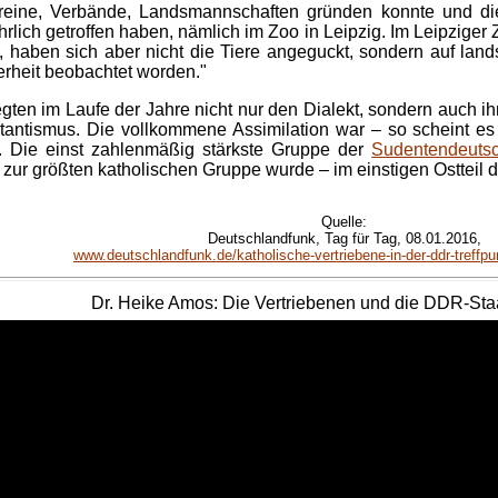
eine, Verbände, Landsmannschaften gründen konnte und die
rlich getroffen haben, nämlich im Zoo in Leipzig. Im Leipziger
uft, haben sich aber nicht die Tiere angeguckt, sondern auf 
herheit beobachtet worden."
gten im Laufe der Jahre nicht nur den Dialekt, sondern auch ihr
tantismus. Die vollkommene Assimilation war – so scheint es 
R. Die einst zahlenmäßig stärkste Gruppe der
Sudentendeuts
e zur größten katholischen Gruppe wurde – im einstigen Ostteil 
Quelle:
Deutschlandfunk, Tag für Tag, 08.01.2016,
www.deutschlandfunk.de/katholische-vertriebene-in-der-ddr-treffpun
Dr
. Heike
Amos
: Die Vertriebenen und die DDR-Sta