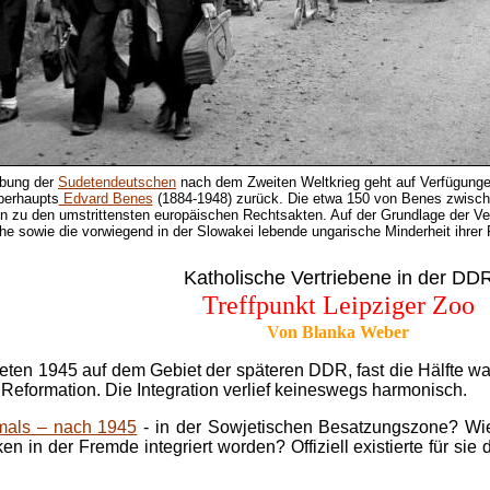
ibung der
Sudetendeutschen
nach dem Zweiten Weltkrieg geht auf Verfügung
berhaupts
Edvard Benes
(1884-1948) zurück. Die etwa 150 von Benes zwisc
 zu den umstrittensten europäischen Rechtsakten. Auf der Grundlage der Ve
e sowie die vorwiegend in der Slowakei lebende ungarische Minderheit ihrer
Katholische Vertriebene in der DD
Treffpunkt Leipziger Zoo
Von Blanka Weber
deten 1945 auf dem Gebiet der späteren DDR, fast die Hälfte wa
Reformation. Die Integration verlief keineswegs harmonisch.
mals – nach 1945
- in der Sowjetischen Besatzungszone? Wie
en in der Fremde integriert worden? Offiziell existierte für 