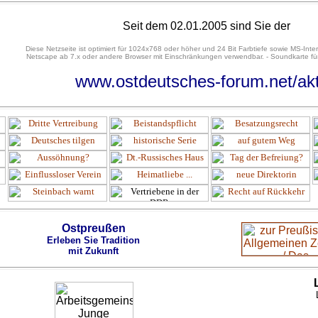
Seit dem 02.01.2005 sind Sie der
Diese Netzseite ist optimiert für 1024x768 oder höher und 24 Bit Farbtiefe sowie MS-Inter
Netscape ab 7.x oder andere Browser mit Einschränkungen verwendbar. - Soundkarte für
www.ostdeutsches-forum.net/akt
Ostpreußen
Erleben Sie Tradition
mit Zukunft