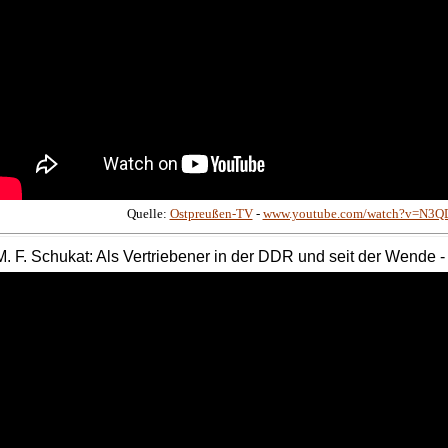
Quelle:
Ostpreußen-TV
-
www.youtube.com/watch?v=N3QD
M
. F.
Schukat
: Als Vertriebener in der DDR und seit der Wende 