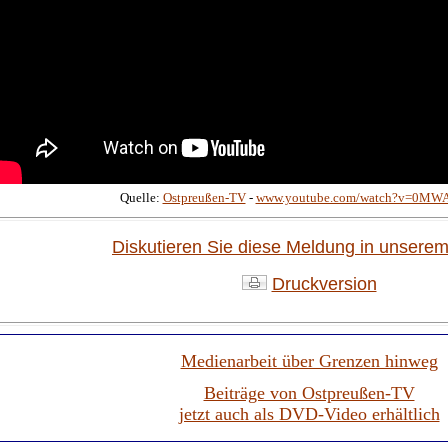
Quelle:
Ostpreußen-TV
-
www.youtube.com/watch?v=0MW
Diskutieren Sie diese Meldung in unsere
Druckversion
Medienarbeit über Grenzen hinweg
Beiträge von Ostpreußen-TV
jetzt auch als DVD-Video erhältlich