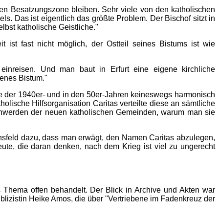
schen Besatzungszone bleiben. Sehr viele von den katholischen
. Das ist eigentlich das größte Problem. Der Bischof sitzt in
lbst katholische Geistliche."
ist fast nicht möglich, der Ostteil seines Bistums ist wie
inreisen. Und man baut in Erfurt eine eigene kirchliche
genes Bistum."
Ende der 1940er- und in den 50er-Jahren keineswegs harmonisch
holische Hilfsorganisation Caritas verteilte diese an sämtliche
schwerden der neuen katholischen Gemeinden, warum man sie
 Eichsfeld dazu, dass man erwägt, den Namen Caritas abzulegen,
ute, die daran denken, nach dem Krieg ist viel zu ungerecht
 Thema offen behandelt. Der Blick in Archive und Akten war
ublizistin Heike Amos, die über "Vertriebene im Fadenkreuz der