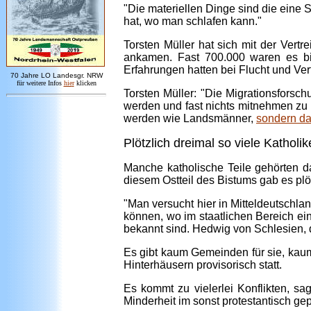
"Die materiellen Dinge sind die eine S
hat, wo man schlafen kann."
Torsten Müller hat sich mit der Vert
ankamen. Fast 700.000 waren es bis
Erfahrungen hatten bei Flucht und Ver
7
0 Jahre LO
Landesgr
.
NRW
für weitere Infos
hie
r
klicken
Torsten Müller: "Die Migrationsforsc
werden und fast nichts mitnehmen zu 
werden wie Landsmänner,
sondern da
Plötzlich dreimal so viele Katholi
Manche katholische Teile gehörten d
diesem Ostteil des Bistums gab es plöt
"Man versucht hier in Mitteldeutschl
können, wo im staatlichen Bereich ein
bekannt sind. Hedwig von Schlesien, d
Es gibt kaum Gemeinden für sie, kaum
Hinterhäusern provisorisch statt.
Es kommt zu vielerlei Konflikten, sa
Minderheit im sonst protestantisch ge