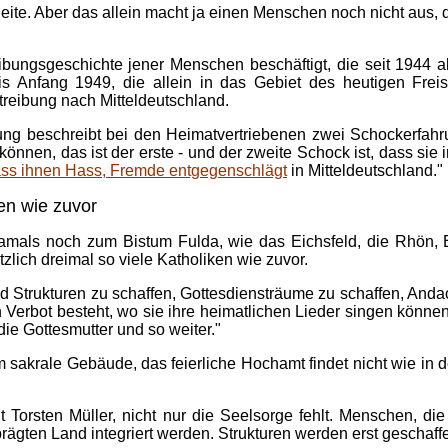
eite. Aber das allein macht ja einen Menschen noch nicht aus, d
reibungsgeschichte jener Menschen beschäftigt, die seit 1944
 Anfang 1949, die allein in das Gebiet des heutigen Freis
treibung nach Mitteldeutschland.
hung beschreibt bei den Heimatvertriebenen zwei Schockerfahr
können, das ist der erste - und der zweite Schock ist, dass s
ss ihnen Hass, Fremde entgegenschlägt
in Mitteldeutschland."
ken wie zuvor
amals noch zum Bistum Fulda, wie das Eichsfeld, die Rhön, E
zlich dreimal so viele Katholiken wie zuvor.
and Strukturen zu schaffen, Gottesdiensträume zu schaffen, A
 Verbot besteht, wo sie ihre heimatlichen Lieder singen können
ie Gottesmutter und so weiter."
 sakrale Gebäude, das feierliche Hochamt findet nicht wie in 
gt Torsten Müller, nicht nur die Seelsorge fehlt. Menschen, d
prägten Land integriert werden. Strukturen werden erst geschaff