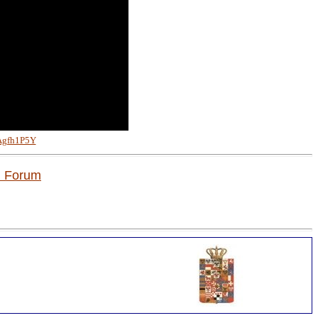
Agfh1P5Y
m Forum