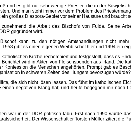
groß und es gibt nur sehr wenige Priester, die in der Sowjeti
sten. Und man steht immer vor dem Problem des Priestermangels
st ein großes Diaspora-Gebiet vor seiner Haustüre und braucht se
zunehmend die Arbeit des Bischofs von Fulda. Seine Arbeit 
e DDR gegründet wird.
Bischof kann zu den nötigen Amtshandlungen nicht mehr e
. 1953 gibt es einen eigenen Weihbischof hier und 1994 ein ei
r katholischen Kirche recherchiert und festgestellt, dass es 
. Berichtet wird in Akten von Fleischspenden aus Irland. Die kat
cher Konfession die Menschen angehörten. Prompt gab es Be
rganisation in schweren Zeiten des Hungers bevorzugen würde?
flikte, die sich nicht lösen lassen. Das führt im katholischen
e einen negativen Klang hat; und heute begegnen mir noch Le
en war in der DDR politisch tabu. Erst nach 1990 wurde das
atssicherheit. Der Wissenschaftler Torsten Müller zitiert die P