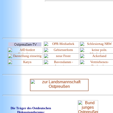
Die Träger des Ostdeutschen
Diskussionsforums: