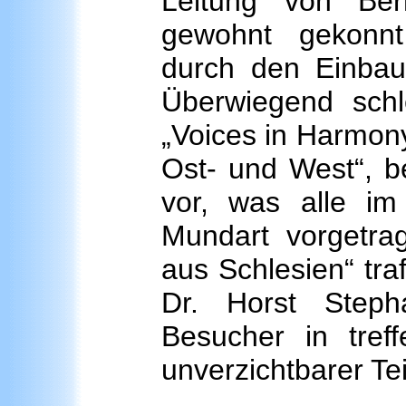
Leitung von Ber
gewohnt gekonnt
durch den Einbau
Überwiegend schl
„Voices in Harmony
Ost- und West“, b
vor, was alle im 
Mundart vorgetra
aus Schlesien“ tr
Dr. Horst Step
Besucher in tref
unverzichtbarer Tei