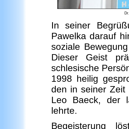
Dr
In seiner Begrüß
Pawelka darauf hi
soziale Bewegung 
Dieser Geist pr
schlesische Persönl
1998 heilig gespr
den in seiner Zei
Leo Baeck, der l
lehrte.
Begeisterung lö