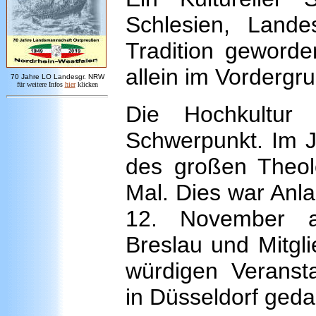
Schlesien, Land
Tradition geworde
allein im Vordergr
7
0 Jahre LO
Landesgr
.
NRW
für weitere Infos
hie
r
klicken
Die Hochkultur
Schwerpunkt. Im J
des großen Theol
Mal. Dies war Anl
12. November a
Breslau und Mitgl
würdigen Veranst
in Düsseldorf geda