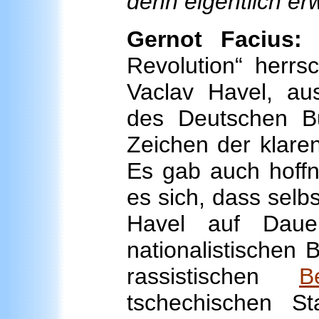
denn eigentlich er
Gernot Facius:
F
Revolution“ herrs
Vaclav Havel, au
des Deutschen Bu
Zeichen der klaren
Es gab auch hoffn
es sich, dass selbst
Havel auf Daue
nationalistischen 
rassistischen
B
tschechischen Sta