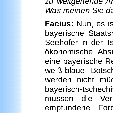
zu weitgehende A
Was meinen Sie d
Facius:
Nun, es is
bayerische Staats
Seehofer in der T
ökonomische Absic
eine bayerische R
weiß-blaue Botsc
werden nicht mü
bayerisch-tschec
müssen die Ver
empfundene Ford