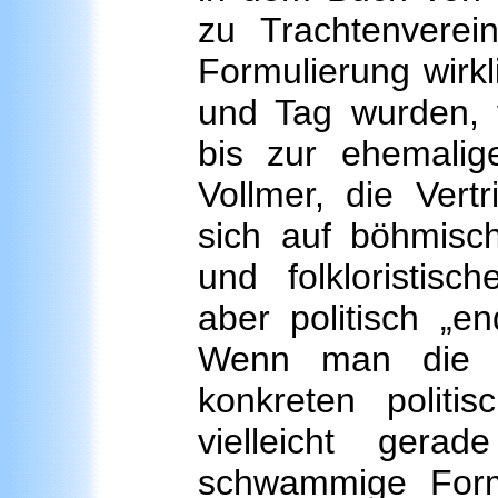
zu Trachtenverei
Formulierung wirkl
und Tag wurden, 
bis zur ehemalige
Vollmer, die Vertr
sich auf böhmisc
und folkloristis
aber politisch „e
Wenn man die A
konkreten politi
vielleicht gera
schwammige Form