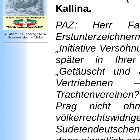
Kallina.
PAZ: Herr Fa
Erstunterzeichner
7
0 Jahre LO
Landesgr
.
NRW
für weitere Infos
hie
r
klicken
„Initiative Versöh
später in Ihrer
„Getäuscht und 
Vertriebenen
Trachtenvereinen?
Prag nicht o
völkerrechts
Sudetendeutschen