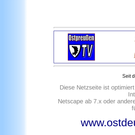
Seit 
Diese Netzseite ist optimie
In
Netscape ab 7.x oder ander
f
www.ostdeu