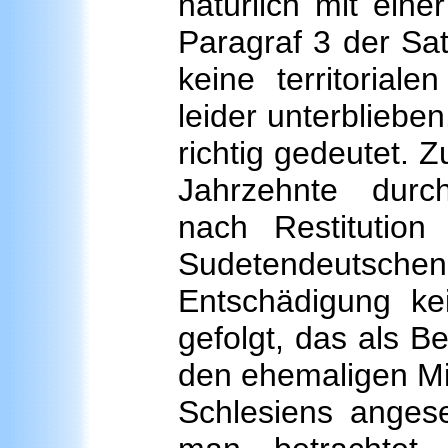
natürlich mit eine
Paragraf 3 der Sat
keine territorial
leider unterbliebe
richtig gedeutet. 
Jahrzehnte durc
nach Restitution
Sudetendeuts
Entschädigung kei
gefolgt, das als B
den ehemaligen M
Schlesiens anges