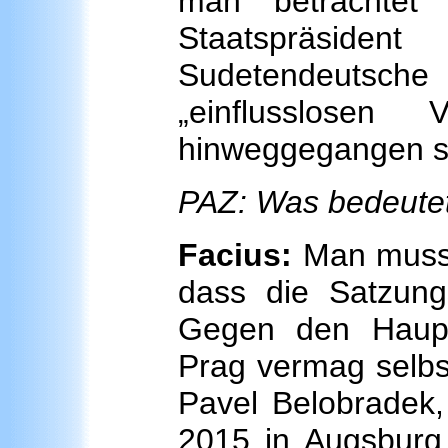
man betrachtet d
Staatspräsid
Sudetendeutsch
„einflusslose
hinweggegangen se
PAZ: Was bedeute
Facius:
Man muss 
dass die Satzung
Gegen den Haupt
Prag vermag selbst
Pavel Belobradek
2015 in Augsburg 