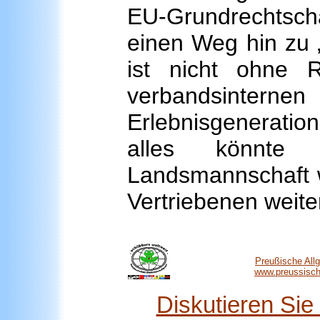
EU-Grundrechtscha
einen Weg hin zu 
ist nicht ohne R
verbandsintern
Erlebnisgeneratio
alles könnte l
Landsmannschaft w
Vertriebenen weite
Preußische All
www.preussische
Diskutieren Si