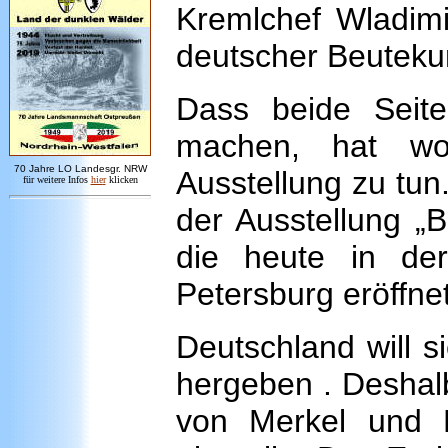
Kremlchef Wladim
deutscher Beutekun
Dass beide Seit
machen, hat wo
7
0 Jahre LO
Landesgr
.
NRW
Ausstellung zu tu
für weitere Infos
hie
r
klicken
der Ausstellung „
die heute in der
Petersburg eröffne
Deutschland will s
hergeben . Deshal
von Merkel und P