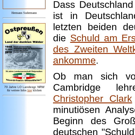
Dass Deutschland 
ist in Deutschla
Hermann Sudermann
letzten beiden de
die
Schuld am Ers
des Zweiten Welt
ankomme
.
Ob man sich vo
Cambridge leh
7
0 Jahre LO
Landesgr
.
NRW
für weitere Infos
hie
r
klicken
Christopher Clark
minutiösen Anal
Beginn des Groß
deutschen "Schuld