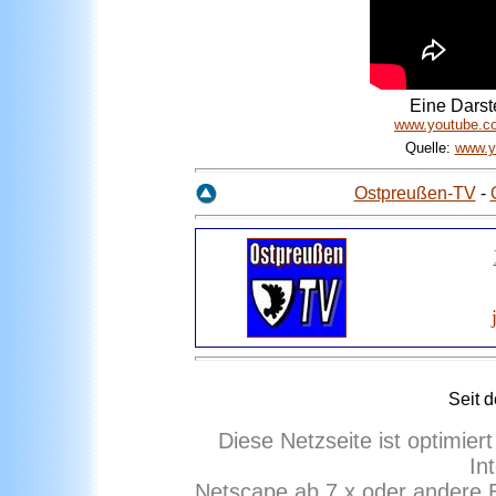
Eine Darste
www.youtube.c
Quelle:
www.y
Ostpreußen-TV
-
Seit 
Diese Netzseite ist optimie
In
Netscape ab 7.x oder andere 