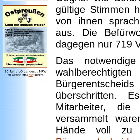
gültige Stimmen h
von ihnen sprac
aus. Die Befürw
dagegen nur 719 V
Das notwendig
wahlberechtigten
7
0 Jahre LO
Landesgr
.
NRW
für weitere Infos
hie
r
klicken
Bürgerentscheid
überschritten.
Mitarbeiter, d
versammelt ware
Hände voll zu 