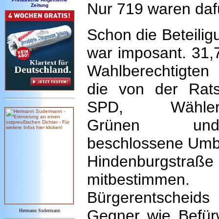
Nur 719 waren daf
Zeitung
Schon die Beteilig
war imposant. 31,
Wahlberechtigten
die von der Rat
SPD, Wählerge
Grünen un
beschlossene Um
Hindenburgstraße
mitbestimme
Bürgerentscheids 
Gegner wie Befür
Hermann Sudermann