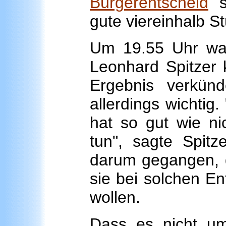
Bürgerentscheid
so
gute viereinhalb S
Um 19.55 Uhr war
Leonhard Spitzer 
Ergebnis verkün
allerdings wichtig
hat so gut wie ni
tun", sagte Spitz
darum gegangen, d
sie bei solchen 
wollen.
Dass es nicht 