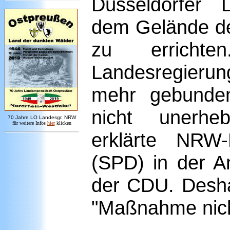
Düsseldorfer 
dem Gelände de
zu erricht
Landesregierun
mehr gebunde
nicht unerhe
7
0 Jahre LO
Landesgr
.
NRW
für weitere Infos
hie
r
klicken
erklärte NRW-
(SPD) in der A
der CDU. Desha
"Maßnahme nicht