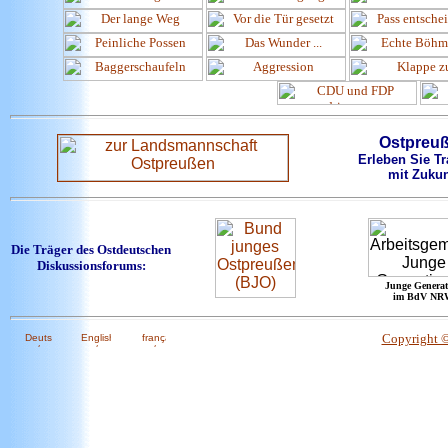
Ostpreu
Erleben Sie Tr
mit Zukun
Die Träger des Ostdeutschen
Diskussionsforums:
Junge Generat
im BdV NR
Copyright 