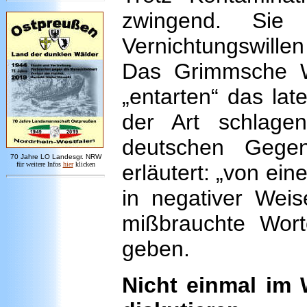
zwingend. Sie
Vernichtungswille
Das Grimmsche W
„entarten“ das lat
der Art schlage
deutschen Gegen
7
0 Jahre LO
Landesgr
.
NRW
für weitere Infos
hie
r
klicken
erläutert: „von ei
in negativer Weis
mißbrauchte Wor
geben.
Nicht einmal im