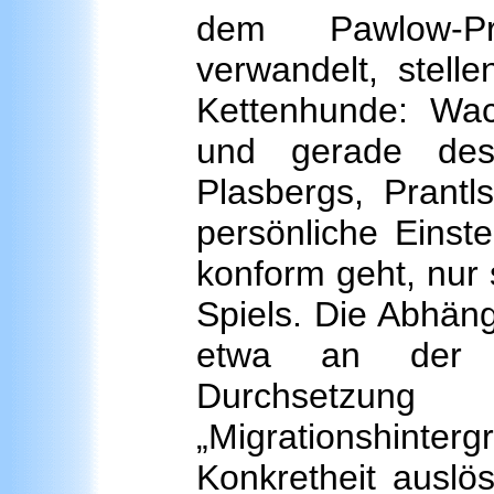
dem Pawlow-Pr
verwandelt, stelle
Kettenhunde: Wac
und gerade des
Plasbergs, Prantl
persönliche Einst
konform geht, nur
Spiels. Die Abhäng
etwa an der sc
Durchsetzun
„Migrationshintergr
Konkretheit auslö