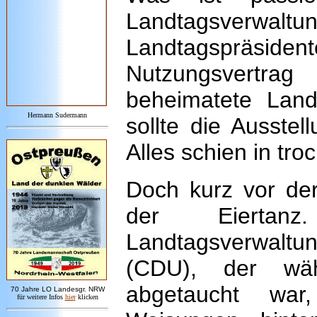
Landtagsverwalt
Landtagspräside
Nutzungsvertra
beheimatete Land
Hermann Sudermann
sollte die Ausste
Alles schien in tr
Doch kurz vor de
der Eiertanz
Landtagsverwaltun
(CDU), der wä
abgetaucht war
7
0 Jahre LO
Landesgr
.
NRW
für weitere Infos
hie
r
klicken